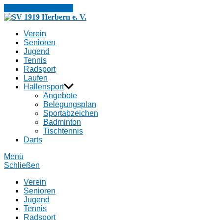
Zum Inhalt springen
SV
1919
Verein
Herbern
Senioren
e.
Jugend
V.
Tennis
Radsport
Laufen
Hallensport
Angebote
Belegungsplan
Sportabzeichen
Badminton
Tischtennis
Darts
Menü
Schließen
Verein
Senioren
Jugend
Tennis
Radsport