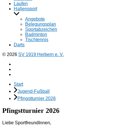
Laufen
Hallensport
Untermenü
anzeigen
Angebote
Belegungsplan
Sportabzeichen
Badminton
Tischtennis
Darts
© 2026
SV 1919 Herbern e. V.
Facebook
Instagramm
E-
Mail
Start
Jugend-Fußball
Pfingstturnier 2026
Pfingstturnier 2026
Liebe SportfreundInnen,