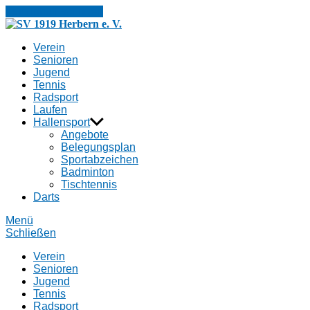
Zum Inhalt springen
SV
1919
Verein
Herbern
Senioren
e.
Jugend
V.
Tennis
Radsport
Laufen
Hallensport
Angebote
Belegungsplan
Sportabzeichen
Badminton
Tischtennis
Darts
Menü
Schließen
Verein
Senioren
Jugend
Tennis
Radsport