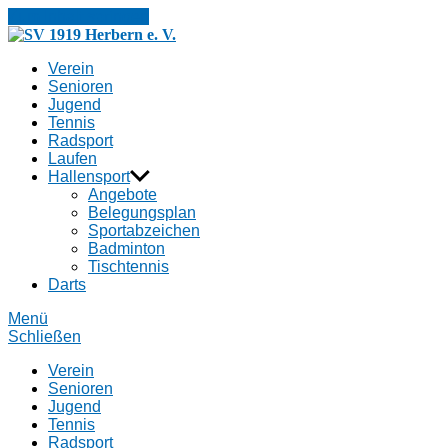
Zum Inhalt springen
SV
1919
Verein
Herbern
Senioren
e.
Jugend
V.
Tennis
Radsport
Laufen
Hallensport
Angebote
Belegungsplan
Sportabzeichen
Badminton
Tischtennis
Darts
Menü
Schließen
Verein
Senioren
Jugend
Tennis
Radsport