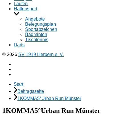
Laufen
Hallensport
Untermenü
anzeigen
Angebote
Belegungsplan
Sportabzeichen
Badminton
Tischtennis
Darts
© 2026
SV 1919 Herbern e. V.
Facebook
Instagramm
E-
Mail
Start
Beitragsseite
1KOMMA5°Urban Run Münster
1KOMMA5°Urban Run Münster