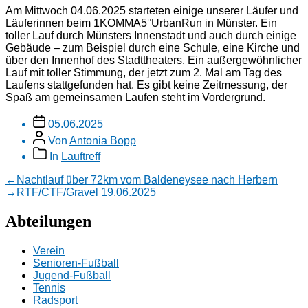
Am Mittwoch 04.06.2025 starteten einige unserer Läufer und
Läuferinnen beim 1KOMMA5°UrbanRun in Münster. Ein
toller Lauf durch Münsters Innenstadt und auch durch einige
Gebäude – zum Beispiel durch eine Schule, eine Kirche und
über den Innenhof des Stadttheaters. Ein außergewöhnlicher
Lauf mit toller Stimmung, der jetzt zum 2. Mal am Tag des
Laufens stattgefunden hat. Es gibt keine Zeitmessung, der
Spaß am gemeinsamen Laufen steht im Vordergrund.
Veröffentlichungsdatum
05.06.2025
Beitragsautor
Von
Antonia Bopp
Beitragskategorien
In
Lauftreff
Beitragsnavigation
Vorheriger
←
Nachtlauf über 72km vom Baldeneysee nach Herbern
Beitrag:
Nächster
→
RTF/CTF/Gravel 19.06.2025
Beitrag:
Abteilungen
Verein
Senioren-Fußball
Jugend-Fußball
Tennis
Radsport