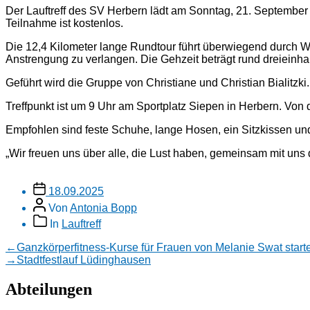
Der Lauftreff des SV Herbern lädt am Sonntag, 21. Septembe
Teilnahme ist kostenlos.
Die 12,4 Kilometer lange Rundtour führt überwiegend durch 
Anstrengung zu verlangen. Die Gehzeit beträgt rund dreieinha
Geführt wird die Gruppe von Christiane und Christian Bialitzk
Treffpunkt ist um 9 Uhr am Sportplatz Siepen in Herbern. Von 
Empfohlen sind feste Schuhe, lange Hosen, ein Sitzkissen un
„Wir freuen uns über alle, die Lust haben, gemeinsam mit uns
Veröffentlichungsdatum
18.09.2025
Beitragsautor
Von
Antonia Bopp
Beitragskategorien
In
Lauftreff
Beitragsnavigation
Vorheriger
←
Ganzkörperfitness-Kurse für Frauen von Melanie Swat star
Beitrag:
Nächster
→
Stadtfestlauf Lüdinghausen
Beitrag:
Abteilungen