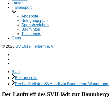
Laufen
Hallensport
Untermenü
anzeigen
Angebote
Belegungsplan
Sportabzeichen
Badminton
Tischtennis
Darts
© 2026
SV 1919 Herbern e. V.
Facebook
Instagramm
E-
Mail
Start
Beitragsseite
Der Lauftreff des SVH lädt zur Baumberge Wanderung
Der Lauftreff des SVH lädt zur Baumber