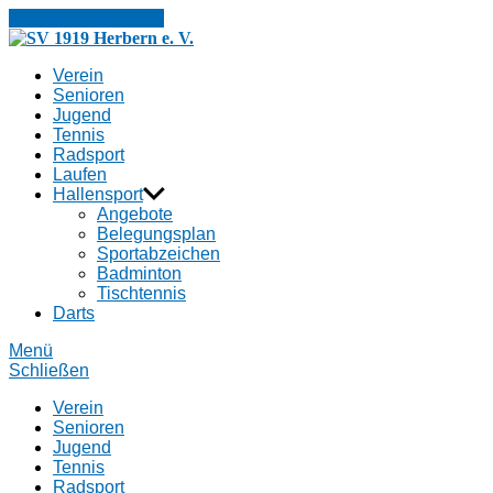
Zum Inhalt springen
SV
1919
Verein
Herbern
Senioren
e.
Jugend
V.
Tennis
Radsport
Laufen
Hallensport
Angebote
Belegungsplan
Sportabzeichen
Badminton
Tischtennis
Darts
Menü
Schließen
Verein
Senioren
Jugend
Tennis
Radsport