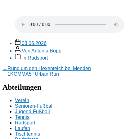
Veröffentlichungsdatum
03.06.2026
Beitragsautor
Von
Antonia Bopp
Beitragskategorien
In
Radsport
Beitragsnavigation
Vorheriger
←
Rund um den Hexenteich bei Menden
Beitrag:
Nächster
→
1KOMMA5° Urban Run
Beitrag:
Abteilungen
Verein
Senioren-Fußball
Jugend-Fußball
Tennis
Radsport
Laufen
Tischtennis