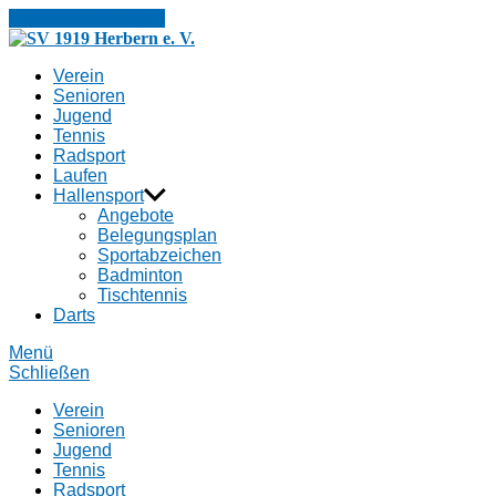
Zum Inhalt springen
SV
1919
Verein
Herbern
Senioren
e.
Jugend
V.
Tennis
Radsport
Laufen
Hallensport
Angebote
Belegungsplan
Sportabzeichen
Badminton
Tischtennis
Darts
Menü
Schließen
Verein
Senioren
Jugend
Tennis
Radsport