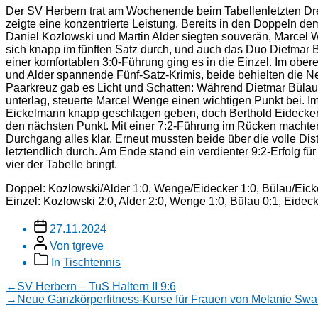
Der SV Herbern trat am Wochenende beim Tabellenletzten 
zeigte eine konzentrierte Leistung. Bereits in den Doppeln de
Daniel Kozlowski und Martin Alder siegten souverän, Marcel 
sich knapp im fünften Satz durch, und auch das Duo Dietmar B
einer komfortablen 3:0-Führung ging es in die Einzel. Im ober
und Alder spannende Fünf-Satz-Krimis, beide behielten die Ne
Paarkreuz gab es Licht und Schatten: Während Dietmar Bülau
unterlag, steuerte Marcel Wenge einen wichtigen Punkt bei. I
Eickelmann knapp geschlagen geben, doch Berthold Eidecker
den nächsten Punkt. Mit einer 7:2-Führung im Rücken machte
Durchgang alles klar. Erneut mussten beide über die volle Dis
letztendlich durch. Am Ende stand ein verdienter 9:2-Erfolg f
vier der Tabelle bringt.
Doppel: Kozlowski/Alder 1:0, Wenge/Eidecker 1:0, Bülau/Eic
Einzel: Kozlowski 2:0, Alder 2:0, Wenge 1:0, Bülau 0:1, Eidec
Veröffentlichungsdatum
27.11.2024
Beitragsautor
Von
tgreve
Beitragskategorien
In
Tischtennis
Beitragsnavigation
Vorheriger
←
SV Herbern – TuS Haltern II 9:6
Beitrag:
Nächster
→
Neue Ganzkörperfitness-Kurse für Frauen von Melanie Swat
Beitrag: