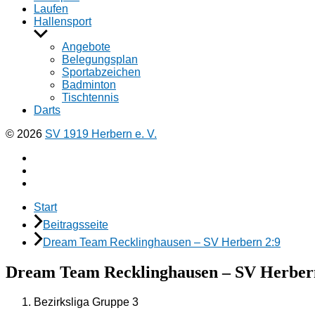
Laufen
Hallensport
Untermenü
anzeigen
Angebote
Belegungsplan
Sportabzeichen
Badminton
Tischtennis
Darts
© 2026
SV 1919 Herbern e. V.
Facebook
Instagramm
E-
Mail
Start
Beitragsseite
Dream Team Recklinghausen – SV Herbern 2:9
Dream Team Recklinghausen – SV Herber
Bezirksliga Gruppe 3