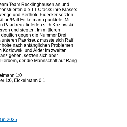
Dream Team Recklinghausen an und
monstrierten die TT-Cracks ihre Klasse:
Wenge und Berthold Eidecker setzten
ülau/Ralf Eickelmann punktete. Mit
en Paarkreuz lieferten sich Kozlowski
rven und siegten. Im mittleren
 deutlich gegen die Nummer Drei
m unteren Paarkreuz musste sich Ralf
 holte nach anfänglichen Problemen
n Kozlowski und Alder im zweiten
tanz gehen, setzten sich aber
ür Herbern, der die Mannschaft auf Rang
kelmann 1:0
ker 1:0, Eickelmann 0:1
 in 2025