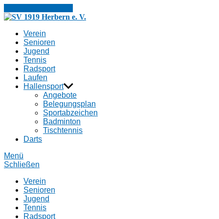
Zum Inhalt springen
SV
1919
Verein
Herbern
Senioren
e.
Jugend
V.
Tennis
Radsport
Laufen
Hallensport
Angebote
Belegungsplan
Sportabzeichen
Badminton
Tischtennis
Darts
Menü
Schließen
Verein
Senioren
Jugend
Tennis
Radsport