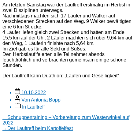
Am letzten Samstag war der Lauftreff erstmalig im Herbst in
zwei Disziplinen unterwegs.
Nachmittags machten sich 17 Läufer und Walker auf
verschiedenen Strecken auf den Weg. 9 Walker bewältigten
eine 6 km Strecke.
4 Läufer liefen gleich zwei Strecken und hatten am Ende
15,5 km auf der Uhr. 2 Läufer machten sich über 9,64 km auf
den Weg, 1 Läuferin finishte nach 5,64 km.
Im Ziel gab es für alle Sekt und Süßes.
Den Herbstlauf feierten alle Teilnehmer abends
feuchtfröhlich und verbrachten gemeinsam einige schöne
Stunden.
Der Lauftreff kann Duathlon: „Laufen und Geselligkeit“
Veröffentlichungsdatum
10.10.2022
Beitragsautor
Von
Antonia Bopp
Beitragskategorien
In
Lauftreff
Beitragsnavigation
Vorheriger
←
Schnuppertraining – Vorbereitung zum Westerwinkellauf
Beitrag:
2022
Nächster
→
Der Lauftreff beim Kartoffelfest
Beitrag: