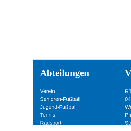
Abteilungen
V
Verein
RT
Senioren-Fußball
04
Jugend-Fußball
We
Tennis
Pf
Radsport
So
Laufen