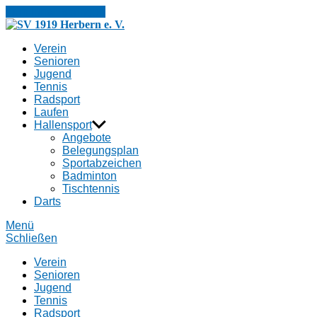
Zum Inhalt springen
SV
1919
Verein
Herbern
Senioren
e.
Jugend
V.
Tennis
Radsport
Laufen
Hallensport
Angebote
Belegungsplan
Sportabzeichen
Badminton
Tischtennis
Darts
Menü
Schließen
Verein
Senioren
Jugend
Tennis
Radsport