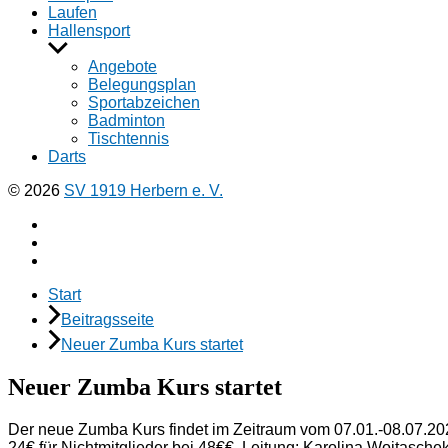
Laufen
Hallensport
Untermenü
anzeigen
Angebote
Belegungsplan
Sportabzeichen
Badminton
Tischtennis
Darts
© 2026
SV 1919 Herbern e. V.
Facebook
Instagramm
E-
Mail
Start
Beitragsseite
Neuer Zumba Kurs startet
Neuer Zumba Kurs startet
Der neue Zumba Kurs findet im Zeitraum vom 07.01.-08.07.2025
24€ für Nichtmitglieder bei 48€€. Leitung: Karolina Woitasche