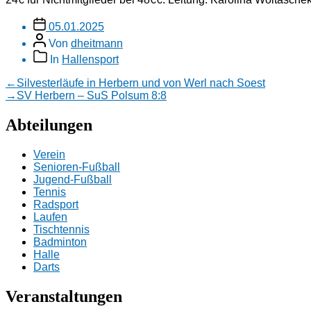
Veröffentlichungsdatum
05.01.2025
Beitragsautor
Von
dheitmann
Beitragskategorien
In
Hallensport
Beitragsnavigation
Vorheriger
←
Silvesterläufe in Herbern und von Werl nach Soest
Beitrag:
Nächster
→
SV Herbern – SuS Polsum 8:8
Beitrag:
Abteilungen
Verein
Senioren-Fußball
Jugend-Fußball
Tennis
Radsport
Laufen
Tischtennis
Badminton
Halle
Darts
Veranstaltungen