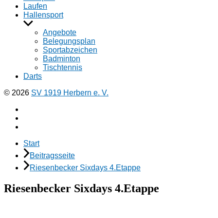
Laufen
Hallensport
Untermenü
anzeigen
Angebote
Belegungsplan
Sportabzeichen
Badminton
Tischtennis
Darts
© 2026
SV 1919 Herbern e. V.
Facebook
Instagramm
E-
Mail
Start
Beitragsseite
Riesenbecker Sixdays 4.Etappe
Riesenbecker Sixdays 4.Etappe