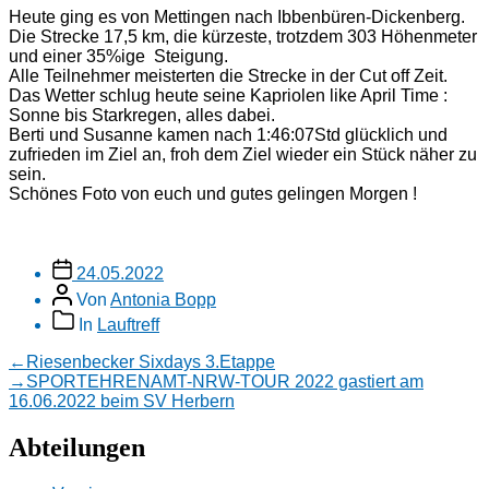
Heute ging es von Mettingen nach Ibbenbüren-Dickenberg.
Die Strecke 17,5 km, die kürzeste, trotzdem 303 Höhenmeter
und einer 35%ige Steigung.
Alle Teilnehmer meisterten die Strecke in der Cut off Zeit.
Das Wetter schlug heute seine Kapriolen like April Time :
Sonne bis Starkregen, alles dabei.
Berti und Susanne kamen nach 1:46:07Std glücklich und
zufrieden im Ziel an, froh dem Ziel wieder ein Stück näher zu
sein.
Schönes Foto von euch und gutes gelingen Morgen !
Veröffentlichungsdatum
24.05.2022
Beitragsautor
Von
Antonia Bopp
Beitragskategorien
In
Lauftreff
Beitragsnavigation
Vorheriger
←
Riesenbecker Sixdays 3.Etappe
Beitrag:
Nächster
→
SPORTEHRENAMT-NRW-TOUR 2022 gastiert am
Beitrag:
16.06.2022 beim SV Herbern
Abteilungen