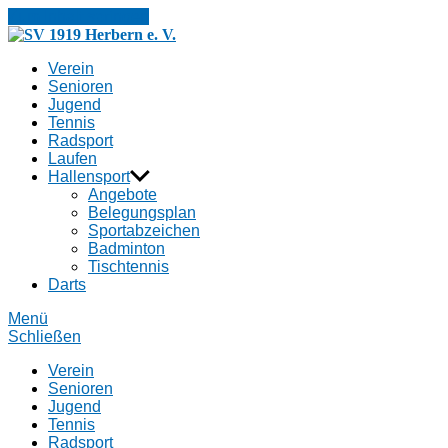
Zum Inhalt springen
SV
1919
Verein
Herbern
Senioren
e.
Jugend
V.
Tennis
Radsport
Laufen
Hallensport
Angebote
Belegungsplan
Sportabzeichen
Badminton
Tischtennis
Darts
Menü
Schließen
Verein
Senioren
Jugend
Tennis
Radsport