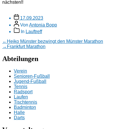
nächsten!!
Veröffentlichungsdatum
17.09.2023
Beitragsautor
Von
Antonia Bopp
Beitragskategorien
In
Lauftreff
Beitragsnavigation
Vorheriger
←
Heiko Münster bezwingt den Münster Marathon
Beitrag:
Nächster
→
Frankfurt Marathon
Beitrag:
Abteilungen
Verein
Senioren-Fußball
Jugend-Fußball
Tennis
Radsport
Laufen
Tischtennis
Badminton
Halle
Darts