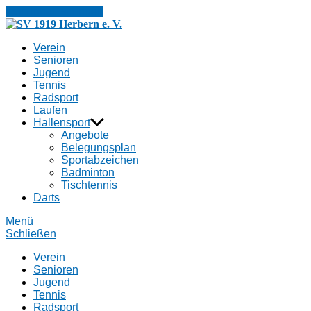
Zum Inhalt springen
SV
1919
Verein
Herbern
Senioren
e.
Jugend
V.
Tennis
Radsport
Laufen
Hallensport
Angebote
Belegungsplan
Sportabzeichen
Badminton
Tischtennis
Darts
Menü
Schließen
Verein
Senioren
Jugend
Tennis
Radsport