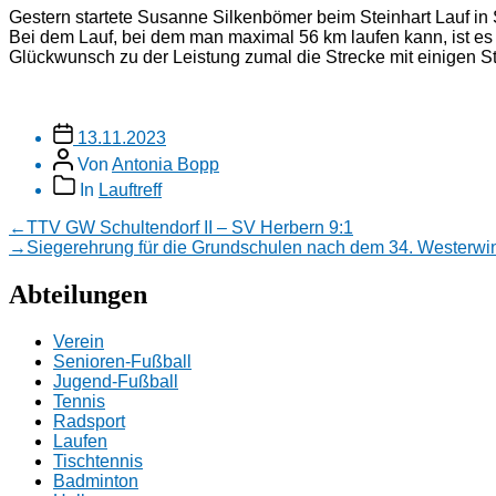
Gestern startete Susanne Silkenbömer beim Steinhart Lauf in S
Bei dem Lauf, bei dem man maximal 56 km laufen kann, ist e
Glückwunsch zu der Leistung zumal die Strecke mit einigen S
Veröffentlichungsdatum
13.11.2023
Beitragsautor
Von
Antonia Bopp
Beitragskategorien
In
Lauftreff
Beitragsnavigation
Vorheriger
←
TTV GW Schultendorf II – SV Herbern 9:1
Beitrag:
Nächster
→
Siegerehrung für die Grundschulen nach dem 34. Westerwin
Beitrag:
Abteilungen
Verein
Senioren-Fußball
Jugend-Fußball
Tennis
Radsport
Laufen
Tischtennis
Badminton