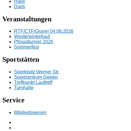
Halle
Darts
Veranstaltungen
RTF/CTF/Gravel 04.06.2026
Westerwinkellauf
Pfingstturnier 2026
Sommerfest
Sportstätten
Sportplatz Werner Str.
Sportzentrum Siepen
Treffpunkt Lauftreff
Turnhalle
Service
Mitgliedswesen
Facebook
Instagramm