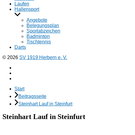
Laufen
Hallensport
Untermenü
anzeigen
Angebote
Belegungsplan
Sportabzeichen
Badminton
Tischtennis
Darts
© 2026
SV 1919 Herbern e. V.
Facebook
Instagramm
E-
Mail
Start
Beitragsseite
Steinhart Lauf in Steinfurt
Steinhart Lauf in Steinfurt