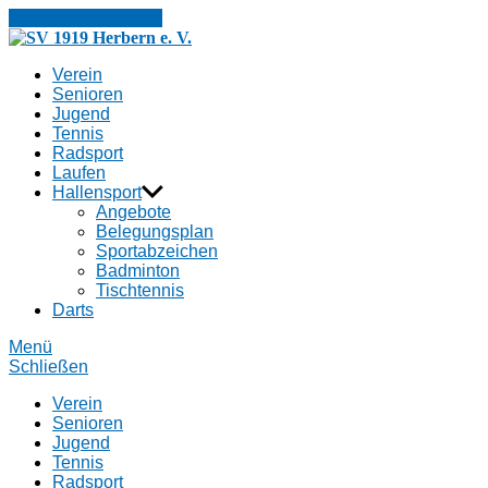
Zum Inhalt springen
SV
1919
Verein
Herbern
Senioren
e.
Jugend
V.
Tennis
Radsport
Laufen
Hallensport
Angebote
Belegungsplan
Sportabzeichen
Badminton
Tischtennis
Darts
Menü
Schließen
Verein
Senioren
Jugend
Tennis
Radsport