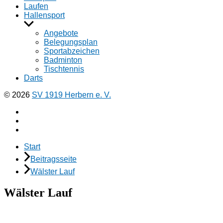
Laufen
Hallensport
Untermenü
anzeigen
Angebote
Belegungsplan
Sportabzeichen
Badminton
Tischtennis
Darts
© 2026
SV 1919 Herbern e. V.
Facebook
Instagramm
E-
Mail
Start
Beitragsseite
Wälster Lauf
Wälster Lauf