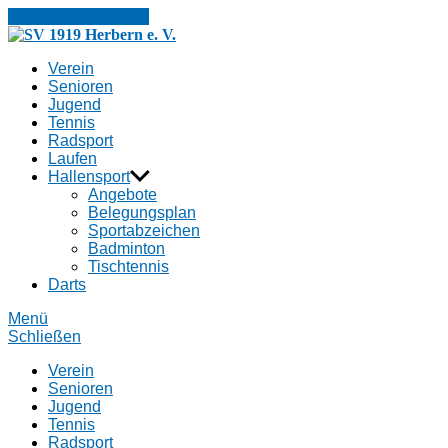
Zum Inhalt springen
SV
1919
Verein
Herbern
Senioren
e.
Jugend
V.
Tennis
Radsport
Laufen
Hallensport
Angebote
Belegungsplan
Sportabzeichen
Badminton
Tischtennis
Darts
Menü
Schließen
Verein
Senioren
Jugend
Tennis
Radsport