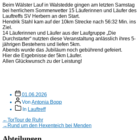
Beim Wälster Lauf in Walstedde gingen am letzten Samstag
bei herrlichem Sommerwetter 15 Läuferinnen und Läufer des
Lauftreffs SV Herbern an den Start.
Hendrik Stahl kam auf der 10km Strecke nach 56:32 Min. ins
Ziel.
14 Läuferinnen und Läufer aus der Laufgruppe „Die
Durchstarter“ nutzten diese Veranstaltung anlässlich ihres 5-
jährigen Bestehens und liefen 5km.
Abends wurde das Jubiläum noch gebührend gefeiert.
Hier die Ergebnisse der 5km Läufer.
Allen Glückwunsch zu der Leistung!
Veröffentlichungsdatum
01.06.2026
Beitragsautor
Von
Antonia Bopp
Beitragskategorien
In
Lauftreff
Beitragsnavigation
Vorheriger
←
TorTour de Ruhr
Beitrag:
Nächster
→
Rund um den Hexenteich bei Menden
Beitrag:
Abteilungen