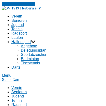
Zum Inhalt springen
SV
1919
Verein
Herbern
Senioren
e.
Jugend
V.
Tennis
Radsport
Laufen
Hallensport
Angebote
Belegungsplan
Sportabzeichen
Badminton
Tischtennis
Darts
Menü
Schließen
Verein
Senioren
Jugend
Tennis
Radsport