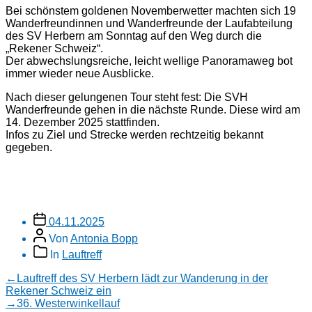
Bei schönstem goldenen Novemberwetter machten sich 19
Wanderfreundinnen und Wanderfreunde der Laufabteilung
des SV Herbern am Sonntag auf den Weg durch die
„Rekener Schweiz“.
Der abwechslungsreiche, leicht wellige Panoramaweg bot
immer wieder neue Ausblicke.
Nach dieser gelungenen Tour steht fest: Die SVH
Wanderfreunde gehen in die nächste Runde. Diese wird am
14. Dezember 2025 stattfinden.
Infos zu Ziel und Strecke werden rechtzeitig bekannt
gegeben.
Veröffentlichungsdatum
04.11.2025
Beitragsautor
Von
Antonia Bopp
Beitragskategorien
In
Lauftreff
Beitragsnavigation
Vorheriger
←
Lauftreff des SV Herbern lädt zur Wanderung in der
Beitrag:
Rekener Schweiz ein
Nächster
→
36. Westerwinkellauf