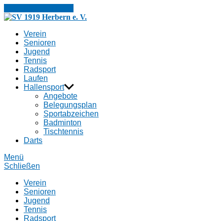
Zum Inhalt springen
SV
1919
Verein
Herbern
Senioren
e.
Jugend
V.
Tennis
Radsport
Laufen
Hallensport
Angebote
Belegungsplan
Sportabzeichen
Badminton
Tischtennis
Darts
Menü
Schließen
Verein
Senioren
Jugend
Tennis
Radsport