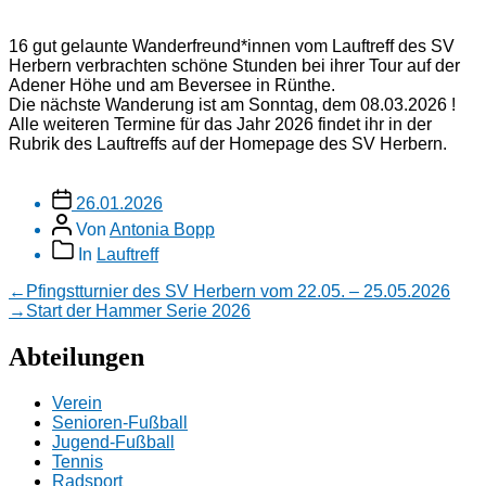
16 gut gelaunte Wanderfreund*innen vom Lauftreff des SV
Herbern verbrachten schöne Stunden bei ihrer Tour auf der
Adener Höhe und am Beversee in Rünthe.
Die nächste Wanderung ist am Sonntag, dem 08.03.2026 !
Alle weiteren Termine für das Jahr 2026 findet ihr in der
Rubrik des Lauftreffs auf der Homepage des SV Herbern.
Veröffentlichungsdatum
26.01.2026
Beitragsautor
Von
Antonia Bopp
Beitragskategorien
In
Lauftreff
Beitragsnavigation
Vorheriger
←
Pfingstturnier des SV Herbern vom 22.05. – 25.05.2026
Beitrag:
Nächster
→
Start der Hammer Serie 2026
Beitrag:
Abteilungen
Verein
Senioren-Fußball
Jugend-Fußball
Tennis
Radsport